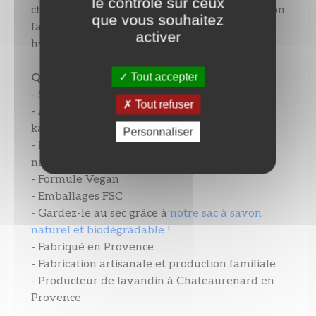
le contrôle sur ceux
chaudron, naturellement glycériné, notre savon
que vous souhaitez
fabriqué avec du beurre de karité, nettoie et
activer
hydrate sans dessécher votre peau.
Tout accepter
Qualités
- Savon de Marseille surgras
Tout refuser
- A l'huile essentielle de lavandin et beurre de
karité
Personnaliser
- Ingrédients à 99% d'ingrédients d'origine
naturelle
- Formule Vegan
- Emballages FSC
- Gardez-le au sec grâce à
notre sac à savon
naturel et biodégradable !
- Fabriqué en Provence
- Fabrication artisanale et production familiale
- Producteur de lavandin à Chateaurenard en
Provence